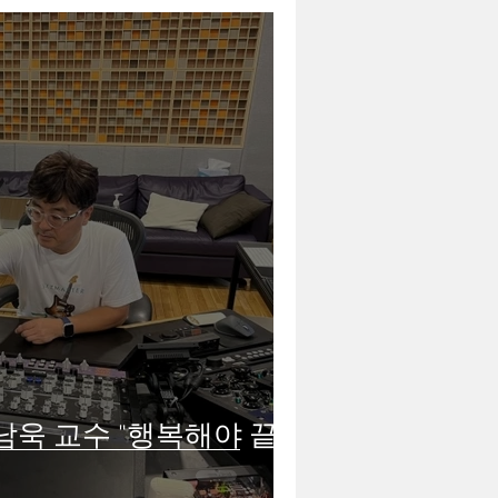
최남욱 교수 "행복해야 끝까