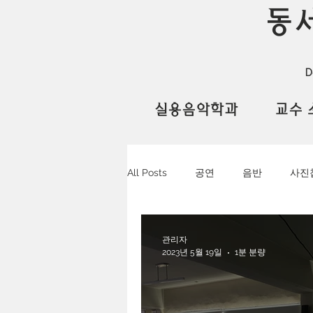
동
D
실용음악학과
교수 
All Posts
공연
음반
사진
관리자
2023년 5월 19일
1분 분량