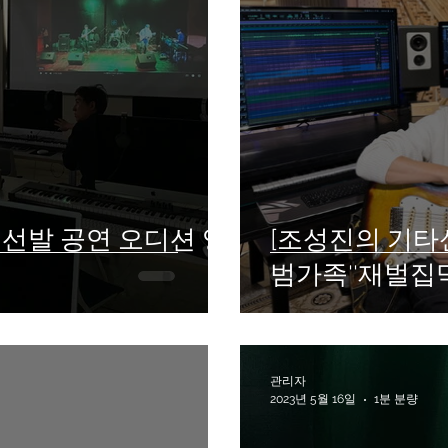
리 선발 공연 오디션 영
[조성진의 기타신
범가족''재벌집
관리자
2023년 5월 16일
1분 분량