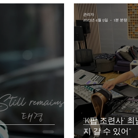
관리자
2023년 4월 9일
1분 분량
'K팝 조련사' 
지 갈 수 있어"