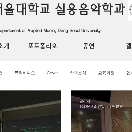
서울대학교 실용음악학과
epartment of Applied Music, Dong Seoul University
소개
포트폴리오
공연
갤
첩
뮤직비디오
Cover
학과소식
교육과정
입
관리자
2023년 5월 17일
1분 분량