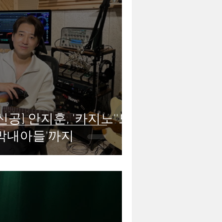
공] 안지훈, '카지노''모
막내아들'까지