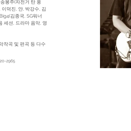
경-송봉주(자전거 탄 풍
 이덕진, 얀, 박강수, 김
Big4(김종국, SG워너
녹음 세션, 드라마 음악, 영
악작곡 및 편곡 등 다수
720-2965