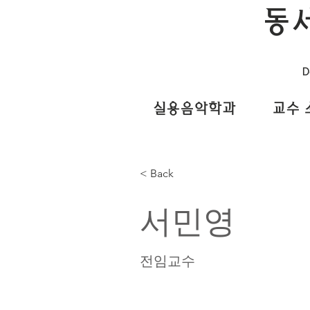
동
D
실용음악학과
교수 
< Back
서민영
전임교수