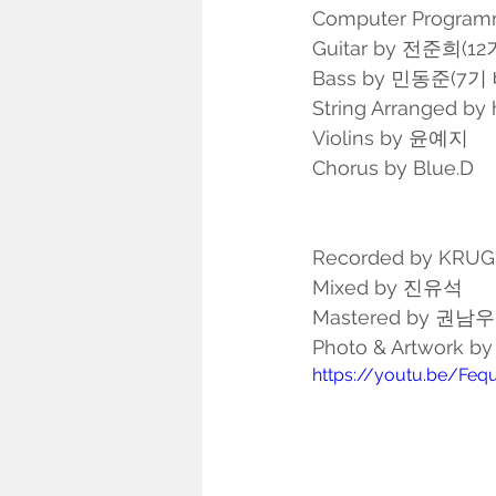
Computer Programmi
Guitar by 전준희(
Bass by 민동준(7
String Arranged by h
Violins by 윤예지
Chorus by Blue.D
Recorded by KRUGE
Mixed by 진유석
Mastered by 권남우 
Photo & Artwork by
https://youtu.be/Feq