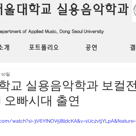
서울대학교 실용음악학과
epartment of Applied Music, Dong Seoul University
소개
포트폴리오
공연
갤
 10일
학교 실용음악학과 보컬전
N 오빠시대 출연
.com/watch?si=3V6YINOV58lldcKA&v=sUc2vtjYLpA&feature=