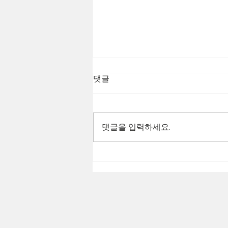
댓글
댓글을 입력하세요.
박학기 교수님, 드라마 「모두
가 자기의 무가치함과 싸우고
있다」 OST 참여