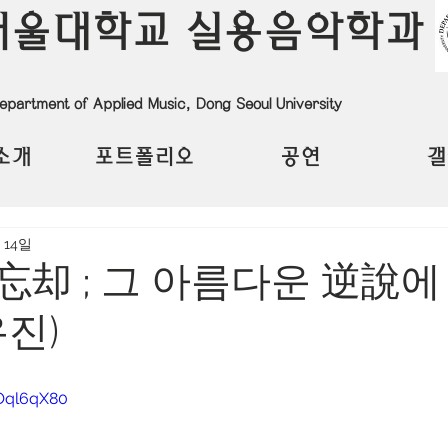
서울대학교 실용음악학과
epartment of Applied Music, Dong Seoul University
소개
포트폴리오
공연
갤
 14일
 忘却 ; 그 아름다운 逆說
유진)
-Oql6qX80