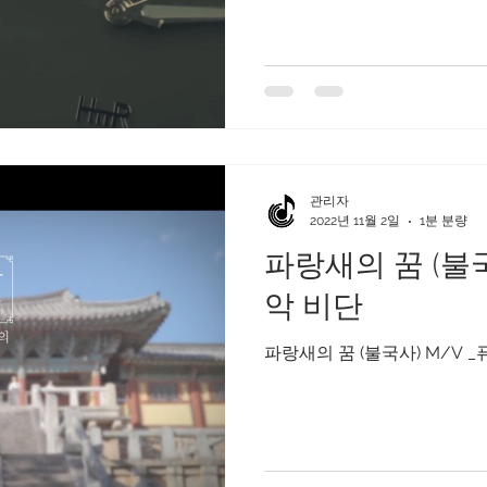
관리자
2022년 11월 2일
1분 분량
파랑새의 꿈 (불국
악 비단
파랑새의 꿈 (불국사) M/V 