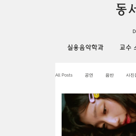
동
D
실용음악학과
교수 
All Posts
공연
음반
사진