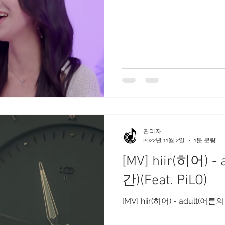
관리자
2022년 11월 2일
1분 분량
[MV] hiir(히어) 
간)(Feat. PiLO)
[MV] hiir(히어) - adult(어른의 