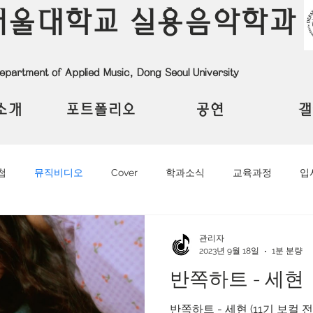
서울대학교 실용음악학과
epartment of Applied Music, Dong Seoul University
소개
포트폴리오
공연
갤
첩
뮤직비디오
Cover
학과소식
교육과정
입
관리자
2023년 9월 18일
1분 분량
반쪽하트 - 세현
반쪽하트 - 세현 (11기 보컬 