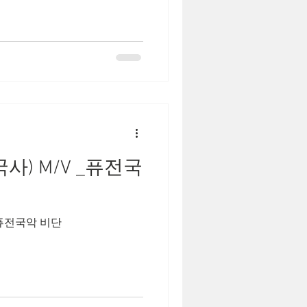
사) M/V _퓨전국
_퓨전국악 비단