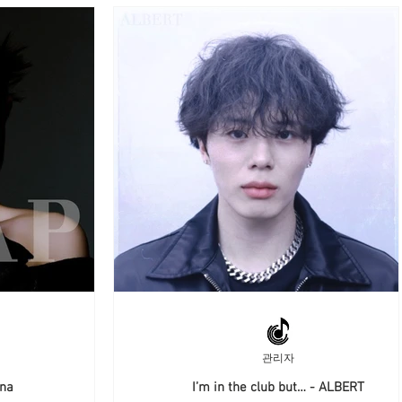
관리자
na
I’m in the club but… - ALBERT